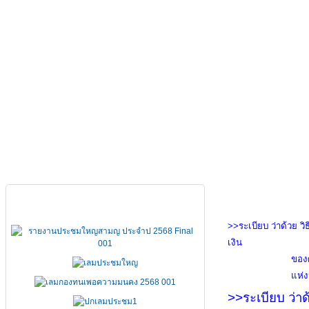
หน้าหลัก
เกี่ยวกับ FSCCT
กฏหมาย คำสั่ง ข้อบังคั
เอกสารประชุมใหญ่
>>ระเบียบ ว่าด้วย วิ
เงิน
ของ
แห่งประเทศ
>>
ระเบียบ ว่า