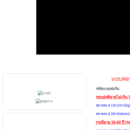
แบบฟอร์
ผู้บริหารสมาคม
รหัสแบบฟอร์ม
รอบปกติอายุไม่เกิน 5
สส.ชสอ.ส.1/ส.
สส.ชสอ.ส.3/ส.4(สมทบ)
เมนูหลัก
กรณีอายุ 56-60 ปี (ร