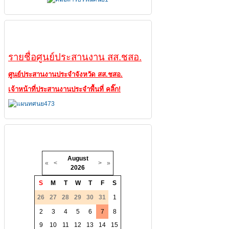
ศูนย์ประสานงาน
รายชื่อศูนย์ประสานงาน สส.ชสอ.
ศูนย์ประสานงานประจำจังหวัด สส.ชสอ.
เจ้าหน้าที่ประสานงานประจำพื้นที่ คลิ๊ก!
ปฏิทินกิจกรรม
August
«
<
>
»
2026
S
M
T
W
T
F
S
26
27
28
29
30
31
1
2
3
4
5
6
7
8
9
10
11
12
13
14
15